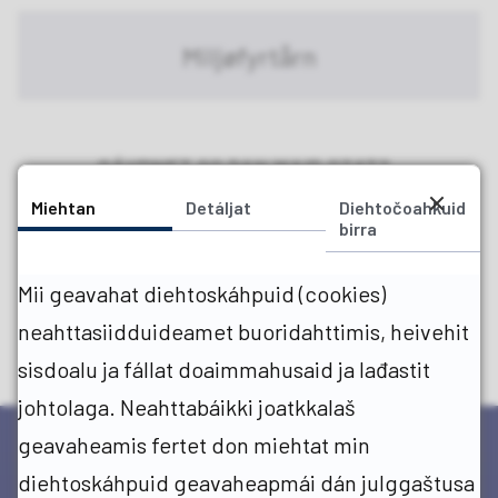
Miljøfyrtårn
GÁVDNET GO DAN MAID OZAT?
Miehtan
Detáljat
Diehtočoahkuid
birra
Juo
In
Mii geavahat diehtoskáhpuid (cookies)
neahttasiidduideamet buoridahttimis, heivehit
sisdoalu ja fállat doaimmahusaid ja lađastit
johtolaga. Neahttabáikki joatkkalaš
geavaheamis fertet don miehtat min
diehtoskáhpuid geavaheapmái dán julggaštusa