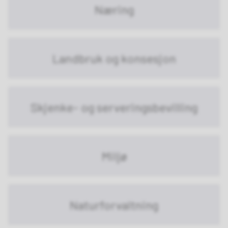
Næring
Landbruk og konsesjon
Skjenke- og serveringsbevilling
Miljø
Naturforvaltning