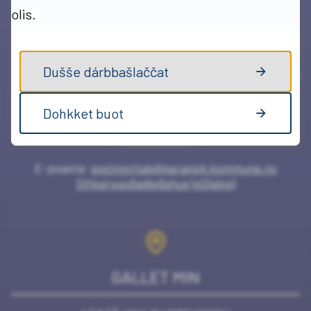
olis.
CÁLIS MIDJIIDE
Dušše dárbbašlaččat
KÁRÁŠJOGA GIELDA
Dohkket buot
Ráđđeviessogeaidnu 4
Poastaboksa 84
E-poasta:
postmottak@karasjok.kommune.no
Sihkarvuođadieđahus (eDialog)
GALLET MIN