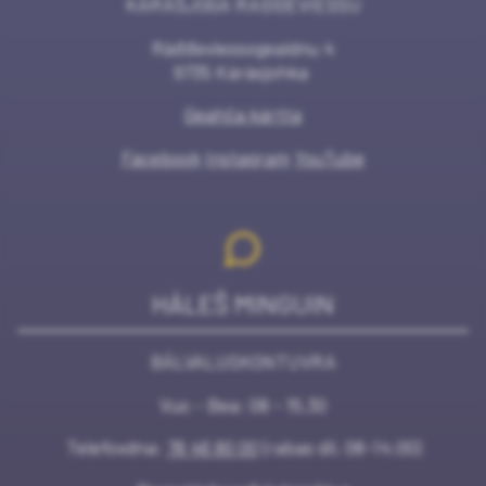
KÁRÁŠJOGA RAĐĐEVIESSU
Ráđđeviessogeaidnu 4
9735 Kárásjohka
Geahča kártta
Facebook
Instagram
YouTube
HÁLEŠ MINGUIN
BÁLVALUSKONTUVRA
Vuo - Bea: 08 - 15.30
Telefovdna:
78 46 80 00
(rabas dii. 08-14:00)