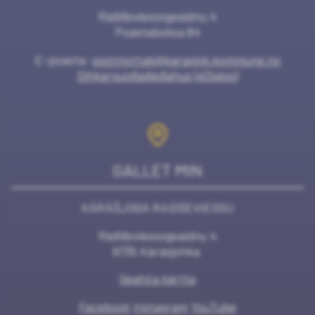
Ráđđeviessogeaidnu 4
Poastaboksa 84
E-poasta:
postmottak@karasjok.kommune.no
Sihkarvuođadieđahus (eDialog)
GALLET MIN
KÁRÁŠJOGA RAĐĐEVIESSU
Ráđđeviessogeaidnu 4
9735 Kárásjohka
Geahča kártta
Facebook
Instagram
YouTube