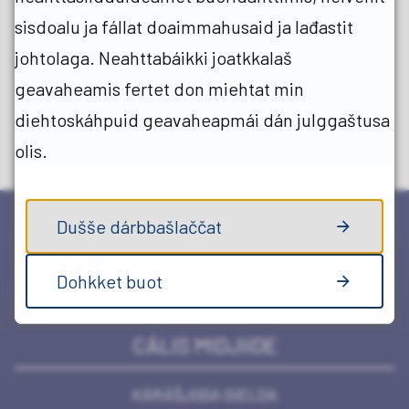
sisdoalu ja fállat doaimmahusaid ja lađastit
Juo
In
johtolaga. Neahttabáikki joatkkalaš
geavaheamis fertet don miehtat min
diehtoskáhpuid geavaheapmái dán julggaštusa
olis.
Dušše dárbbašlaččat
Dohkket buot
CÁLIS MIDJIIDE
KÁRÁŠJOGA GIELDA