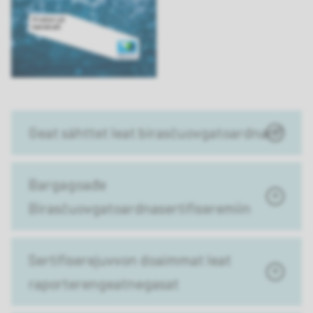
Geat sáhttet leat birasčuovgatoardnan?
Bargagoađe
Birasčuovgatoardnasertifiseremiin
Sertifiserejuvvon doaimmat leat
raporterengeatnegasat