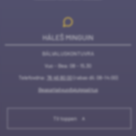
HÁLEŠ MINGUIN
BÁLVALUSKONTUVRA
Vuo - Bea: 08 - 15.30
Telefovdna:
78 46 80 00
(rabas dii. 08-14:00)
Beasatlašvuođajulggaštus
Til toppen