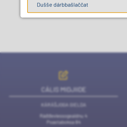
Dušše dárbbašlaččat
CÁLIS MIDJIIDE
KÁRÁŠJOGA GIELDA
Ráđđeviessogeaidnu 4
Poastaboksa 84