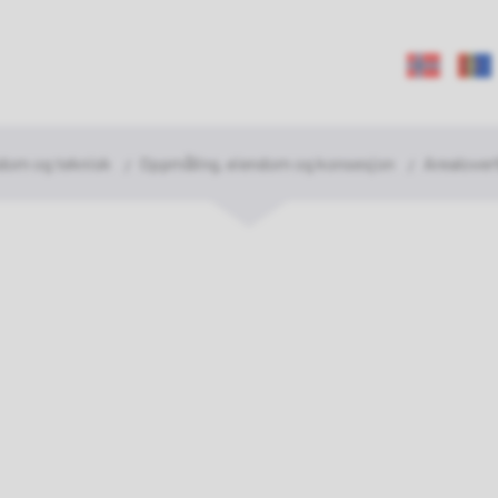
rasjok
mmune
ndom og teknisk
Oppmåling, eiendom og konsesjon
Arealover