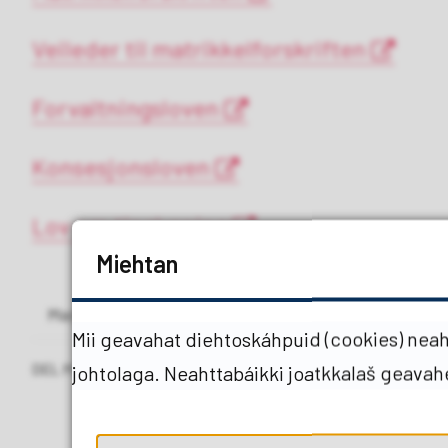
Veileder til matrikkelforskriften
Forvaltningsloven
Konsesjonsloven
Lov om tinglysning
Miehtan
Maŋemusat rievdaduvvon
27.01.2026 11.43
Mii geavahat diehtoskáhpuid (cookies) neaht
DEL MED ANDRE
johtolaga. Neahttabáikki joatkkalaš geava