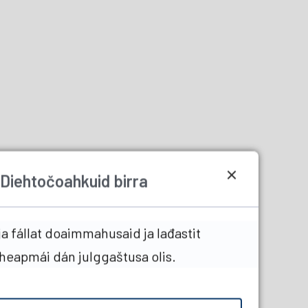
Næss
Diehtočoahkuid birra
a fállat doaimmahusaid ja lađastit
heapmái dán julggaštusa olis.
rDelPaaLinkedIn
l muhtin olbmái