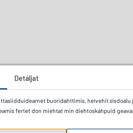
Detáljat
tasiidduideamet buoridahttimis, heivehit sisdoalu j
heamis fertet don miehtat min diehtoskáhpuid geava
Juogat Facebookas
Juogat Twitteris
Deleknappe
Cavgi