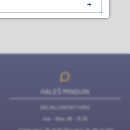
HÁLEŠ MINGUIN
BÁLVALUSKONTUVRA
Vuo - Bea: 08 - 15.30
Telefovdna:
78 46 80 00
(rabas dii. 08-14:00)