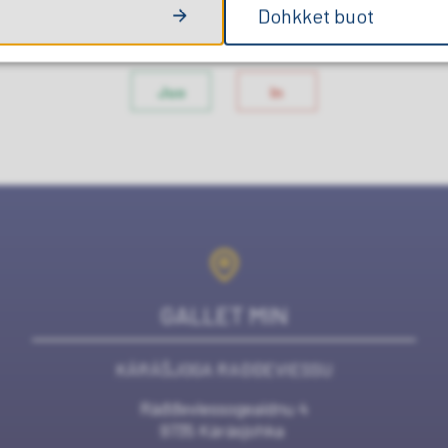
Dohkket buot
GÁVDNET GO DAN MAID OZAT?
Juo
In
GALLET MIN
KÁRÁŠJOGA RAĐĐEVIESSU
Ráđđeviessogeaidnu 4
9735 Kárásjohka