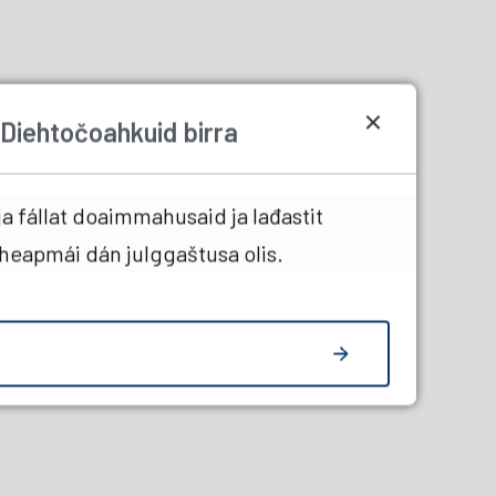
Diehtočoahkuid birra
a fállat doaimmahusaid ja lađastit
heapmái dán julggaštusa olis.