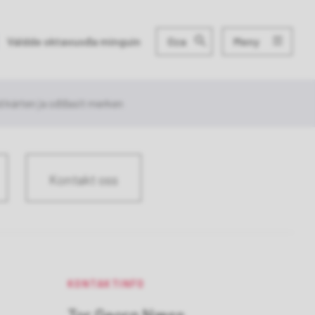
Meny
Váldde oktavuođa minguin
Oza
d kárten ja ođđasit merken
Kontakt oss
KONTAKTINFO