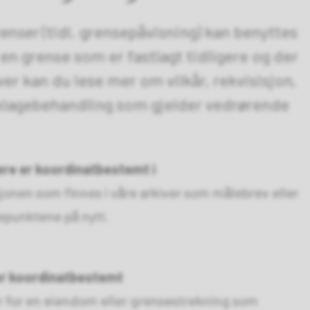
renser
(tidl. grensepåvisning) kan benyttes
en grense som er fastlagt tidligere og der
er kan du lese mer om vilkår, rekvisisjon,
g klagebehandling som gjelder vedrørende
ere er koordinatbestemt i
jonen som finnes i våre arkiver som målebrev eller
epunktene på nytt.
er koordinatbestemt
er for en eiendom eller grensestrekning som