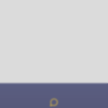
rDelPaaLinkedIn
l muhtin olbmái