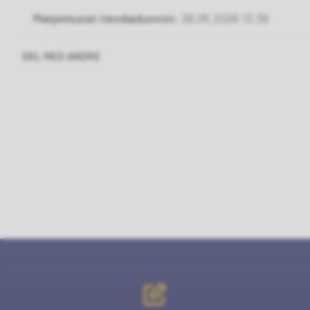
Maŋemusat rievdaduvvon
28.05.2026 13.39
DEL MED ANDRE