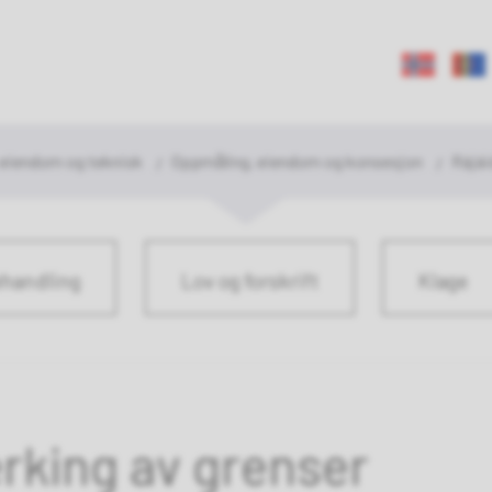
rasjok
mmune
 eiendom og teknisk
Oppmåling, eiendom og konsesjon
Rájái
handling
Lov og forskrift
Klage
rking av grenser