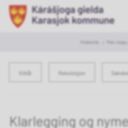
Ka
ko
Don
Ovdasiidu
Plan, bygg,
leat
dáppe:
Vilkår
Rekvisisjon
Saksbe
Klarlegging og nyme