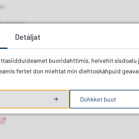
er.
e grenser.
eret (matrikkelen).
Detáljat
tasiidduideamet buoridahttimis, heivehit sisdoalu j
 bør foreligge skylddelingsforretning, eldre
heamis fertet don miehtat min diehtoskáhpuid geava
å være enig om hvor grensens plassering skal
øre oppmålingen. Eventuell uenighet blir
Dohkket buot
jordskifteretten.