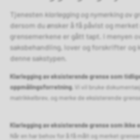
Tjenesten
klarlegging og nymerking av g
dersom du ønsker å få påvist og merket 
grensemerkene er gått tapt. I menyen ov
saksbehandling, lover og forskrifter o
denne sakstypen.
Klarlegging av eksisterende grense som tidlig
oppmålingsforretning.
Vi vil bruke dokumentas
matrikkelbrev, og merke de eksisterende grens
Klarlegging av eksisterende grense som ikke 
Når en har behov for å få målt og merket grens