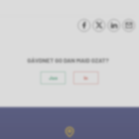
Juogat Facebookas
Juogat Twitteris
Deleknappe
Cavgi
GÁVDNET GO DAN MAID OZAT?
Juo
In