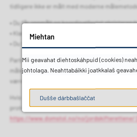
tidligere ikke er målt med moderne målemetod
• Du får oppmålt og koordinatfestet eksisterend
• Klarlagt grense blir registrert i eiendomsregist
Miehtan
• Du får tilsendt oppdatert matrikkelbrev.
Mii geavahat diehtoskáhpuid (cookies) neaht
Partene må selv påvise grensens plassering. Det
johtolaga. Neahttabáikki joatkkalaš geava
målebrev eller annen dokumentasjon. Partene m
være, for at grensen skal kunne merkes.
Hvis de ikke blir enige om dette kan vi ikke utf
Dušše dárbbašlaččat
protokollført. Partene må da eventuelt kontakte 
https://www.domstol.no/no/jordskifterettene/