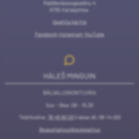
Ráđđeviessogeaidnu 4
9735 Kárásjohka
Geahča kártta
Facebook
Instagram
YouTube
HÁLEŠ MINGUIN
BÁLVALUSKONTUVRA
Vuo - Bea: 08 - 15.30
Telefovdna:
78 46 80 00
(rabas dii. 08-14:00)
Beasatlašvuođajulggaštus