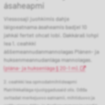
ásaheapmi
Viessosaji juohkimis dahje
láigoeatnama ásaheamis badjel 10
jahkái fertet ohcat lobi. Dakkáraš lohpi
lea 1. ceahkki
áššemeannudanmannolagas Plánen- ja
huksenmeannudanlága mannolagas.
(plána- ja huksenlága § 20-1 m).
2. ceahkki lea opmodatmihtideapmi
Matrihkkallága njuolggadusaid olis. Ođđa
ovttadat merkejuvvo eatnamii, mihtiduvvo ja