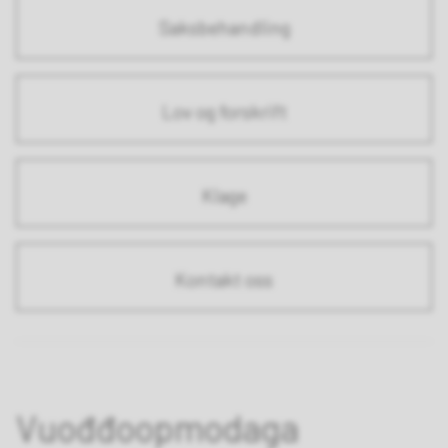
Saksbehandling
Lov og forskrift
Klage
Kontakt oss
Vuođđoopmodaga