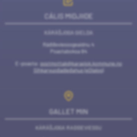
CÁLIS MIDJIIDE
KÁRÁŠJOGA GIELDA
Ráđđeviessogeaidnu 4
Poastaboksa 84
E-poasta:
postmottak@karasjok.kommune.no
Sihkarvuođadieđahus (eDialog)
GALLET MIN
KÁRÁŠJOGA RAĐĐEVIESSU