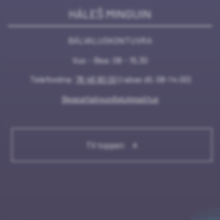
HÁLEŠ MINGUIN
BÁLVALUSKONTUVRA
Vuo - Bea: 08 - 15.30
Telefovdna:
78 46 80 00
(rabas dii. 08-14:00)
Beasatlašvuođajulggaštus
Til toppen