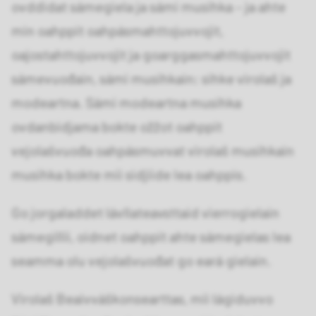
ovddidat sámegiela ja sámi musihka – ja ahte
min oahppit oahpásmahttojuvvojit,
oajostahttojuvvojit ja goarggasmahttojuvvojit
sámevuođain, sámi musihkain; sihke virolaš ja
modeartna. Sámi modeartna musihka
ovdanbidjama bokte ožžot oahppit
vejolašvuođa oahpásmuvvat virolaš musihkain
musihka bokte mii sidjiide lea oahppis.
Go jorgaladdet lávllateavsttaid vierrogielain
sámegillii, oidnet oahppit ahte sámegielas lea
seamma olu vejolašvuođat go eará gielain.
Virolaš Beaivváškonsearttas, mii lágiduvvo