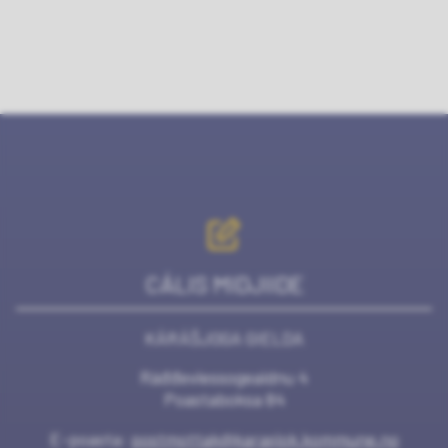
CÁLIS MIDJIIDE
KÁRÁŠJOGA GIELDA
Ráđđeviessogeaidnu 4
Poastaboksa 84
E-poasta:
postmottak@karasjok.kommune.no