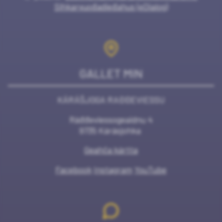
Sihkarvuođadieđahus (eDialog)
GALLET MIN
KÁRÁŠJOGA RAĐĐEVIESSU
Ráđđeviessogeaidnu 4
9735 Kárásjohka
Geahča kártta
Facebook
Instagram
YouTube