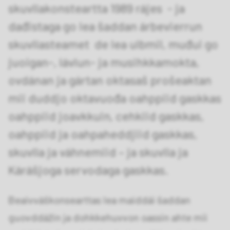
skuvllakonsteartta 1989 rájes - ja
dađistaga go lea šaddan árbevierrun
skuvllasteamet de lea ulbmil, muđui go
juoigan-, lávlun- ja musihkkamokta,
ovdánan ja gártan oktasaš prošeaktan
mii duddjo oktavuođa oahppiid gaskkas
oahppiid joavkkuin, cehkiid gaskkas,
oahppiid ja oahpaheddjiid gaskkas,
skuvlla ja váhnemiid – ja skuvlla ja
Kárášjoga servodaga gaskkas.
Beaivváškonsearttas lea maiddái šaddan
guovddážin ja dohkkehuvvon oassin ahte mii