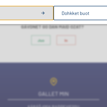
Juogat Facebookas
Juogat Twitteris
Deleknappe
Cavgi
Dohkket buot
GÁVDNET GO DAN MAID OZAT?
Juo
In
GALLET MIN
KÁRÁŠJOGA RAĐĐEVIESSU