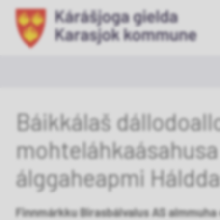
Ka
ko
Báikkálaš dállodoall
mohteláhkaásahusa
álggaheapmi Hálddaš
Finnmárkku Birasbálvalus AS almmuha 