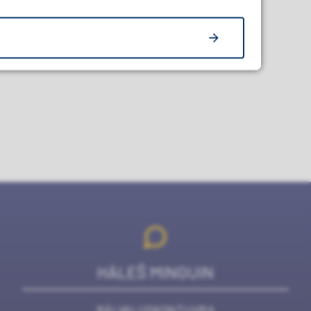
rDelPaaLinkedIn
l muhtin olbmái
HÁLEŠ MINGUIN
BÁLVALUSKONTUVRA