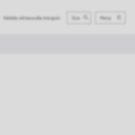
Meny
Váldde oktavuođa minguin
Oza