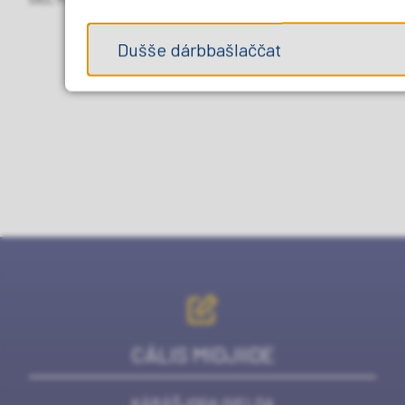
Dušše dárbbašlaččat
CÁLIS MIDJIIDE
KÁRÁŠJOGA GIELDA