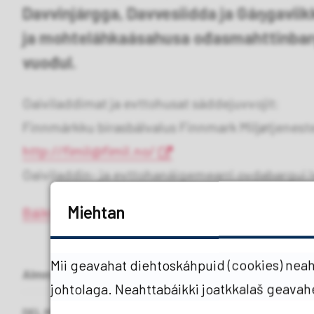
Davvinjárgga, Davvesiidda ja Gáŋgavii
ja mohteláhkaásahusa ođasmahttinbar
vuođul.
Oaiviladdimat ja evttohusat sáddejuvvojit:
Finnmárkku birasbálvalus Finnmark Miljøtjenest
http://fimil@fimil.no/
Oaiviladdin- ja evttohanáigemearri ovdabargui 
Miehtan
Báikkálaš dállodoallodoappar- ja mohteláhkaás
Mii geavahat diehtoskáhpuid (cookies) neaht
Almmuhuvvon
07.07.2026 11.18
Maŋemusat rievda
johtolaga. Neahttabáikki joatkkalaš geava
DEL MED ANDRE