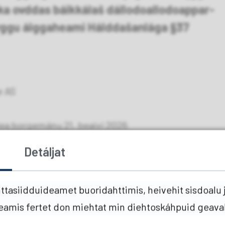
kka ovddas báikkálaš dállodoallodoappar-
ggu álggaheami Hálddašanlága §37
e AS
lea borgemánu 21. beaivi 2026
Detáljat
ahusa ođasmahttin
(PDF, 166 kB)
tasiidduideamet buoridahttimis, heivehit sisdoalu j
duvvon
08.07.2026 06.15
heamis fertet don miehtat min diehtoskáhpuid geava