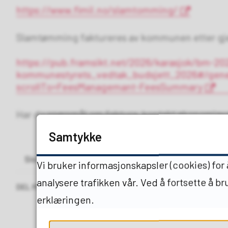
https://www.fimil.no/slamtomming/
Slamtømming faktureres av kommunen etter gj
https://pub.framsikt.net/2026/karasjok/bm-20
kommunestyrets_vedtak_budsjett_2026#/gen
scrollTo=FeesManagemant-FeesSummary
Har du spørsmål om faktura, kontakt økonomia
Samtykke
Sist endret
20.07.2026 10.26
Vi bruker informasjonskapsler (cookies) for
analysere trafikken vår. Ved å fortsette å b
DEL MED ANDRE
erklæringen.