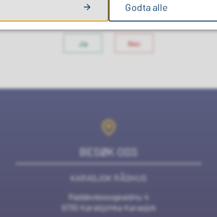
Godta alle
FANT DU DET DU LETTE ETTER?
Ja
Nei
BESØK OSS
KARASJOK RÅDHUS
Ráddeviessogeaidnu 4
9730 Kárášjohka Karasjok