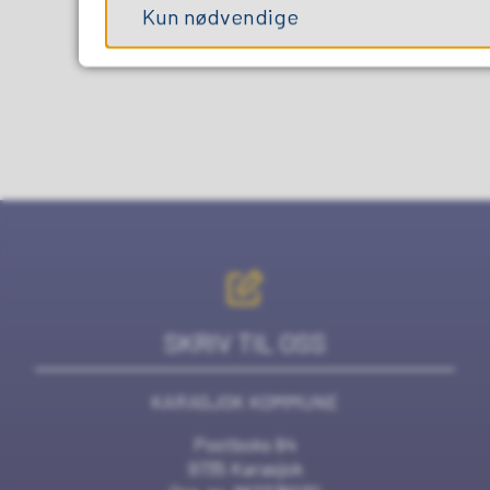
Kun nødvendige
SKRIV TIL OSS
KARASJOK KOMMUNE
Postboks 84
9735 Karasjok