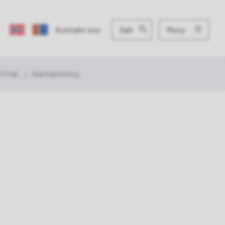
Meny
Kontakt oss
Søk
fritak
Slamtømming