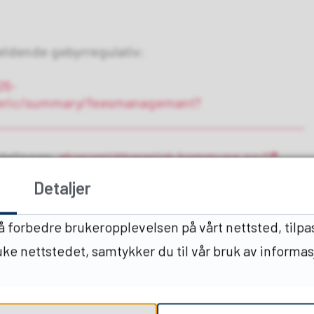
eldende gebyrregulativ:
26-
eric/summary/feesmanagemant?
vdelingen:
økonomi@karasjok.kommune.no
Detaljer
 å forbedre brukeropplevelsen på vårt nettsted, tilpa
ruke nettstedet, samtykker du til vår bruk av informa
Del på Facebook
Del på Twitter
Del på Link
Tips 