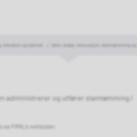
rasjok
mmune
g, eiendom og teknisk
Vann, avløp, renovasjon, slamtømming og 
om administrerer og utfører slamtømming i
 se FIMIL's nettsider: