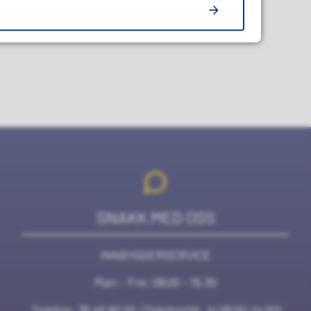
SNAKK MED OSS
INNBYGGERSERVICE
Man - Fre: 08.00 - 15.30
Telefon:
78 46 80 00
(Telefontid: kl 08.00-14.00)