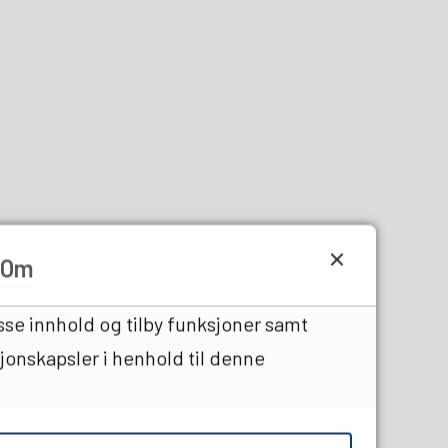
Om
sse innhold og tilby funksjoner samt
sjonskapsler i henhold til denne
edIn
en venn