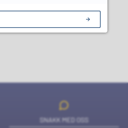
edIn
en venn
SNAKK MED OSS