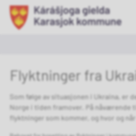
Ka
ko
Flyktninger fra Ukrai
Som følge av situasjonen i Ukraina, er 
Norge i tiden framover. På nåværende t
flyktninger som kommer, og hvor og når d
Behovet for bosetting av flyktninger i kommunen