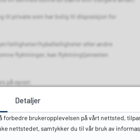
l private som har bolig til disposisjon for
ger/leiligheter/hybelleiligheter eller andre
omne flyktninger, kan flyktningtjenesten
rs på epost:
ller på telefon 413 86 094 for beskrivelse av areal
Detaljer
 å forbedre brukeropplevelsen på vårt nettsted, tilpa
ruke nettstedet, samtykker du til vår bruk av informa