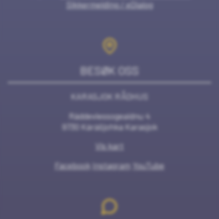
Sikkermelding / eDialog
BESØK OSS
KARASJOK RÅDHUS
Ráddeviessogeaidnu 4
9730 Kárášjohka Karasjok
Vis kart
Facebook
Instagram
YouTube