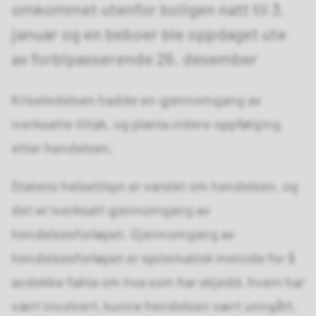
omkommet utenfor boligen natt til 3.
januar og en beboer ble oppdaget ute
av forbipasserende 26. desember
Kriseledelsen hadde en gjennomgang av
iverksatte tiltak, og planla videre oppfølging
etter hendelsen.
Statens helsetilsyn er varslet om hendelsen, og
det er iverksatt gjennomgang av
hendelsesforløpet. Gjennomgang av
hendelsesforløpet er systematisk metode for å
avdekke fakta om hva som har skjedd, hvem har
vært involvert, kunne hendelsen vært unngått,