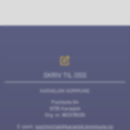
SKRIV TIL OSS
KARASJOK KOMMUNE
Postboks 84
9735 Karasjok
Org. nr. 963376030
E-post:
postmottak@karasjok.kommune.no