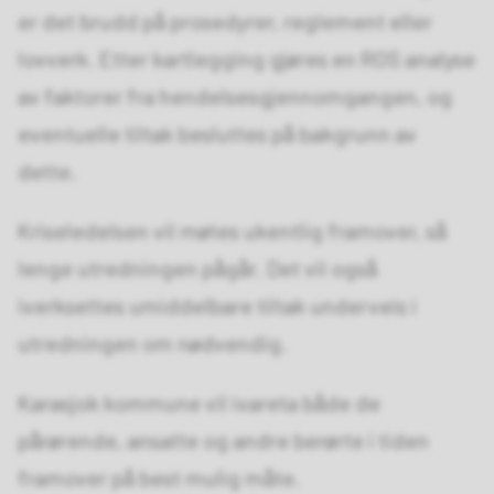
er det brudd på prosedyrer, reglement eller
lovverk. Etter kartlegging gjøres en ROS analyse
av faktorer fra hendelsesgjennomgangen, og
eventuelle tiltak besluttes på bakgrunn av
dette.
Kriseledelsen vil møtes ukentlig framover, så
lenge utredningen pågår. Det vil også
iverksettes umiddelbare tiltak underveis i
utredningen om nødvendig.
Karasjok kommune vil ivareta både de
pårørende, ansatte og andre berørte i tiden
framover på best mulig måte.