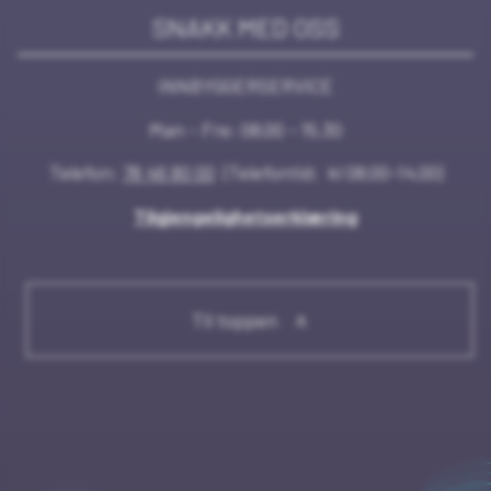
SNAKK MED OSS
INNBYGGERSERVICE
Man - Fre: 08.00 - 15.30
Telefon:
78 46 80 00
(Telefontid: kl 08.00-14.00)
Tilgjengelighetserklæring
Til toppen