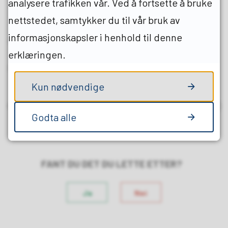
analysere trafikken vår. Ved å fortsette å bruke
nettstedet, samtykker du til vår bruk av
informasjonskapsler i henhold til denne
Ordfører, Svein Atle Somby
erklæringen.
Karasjok kommune
Kun nødvendige
DEL MED ANDRE
Godta alle
Del på Facebook
Del på Twitter
Del på Link
Tips e
FANT DU DET DU LETTE ETTER?
Ja
Nei