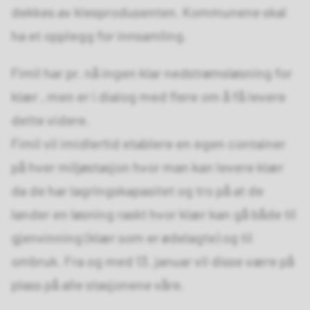
dekkes av klesprodusenten. Kommunene skal
ha et opplegg for innsamling.
Fimil har pr. nå ingen klar nedstrømsløsning for
klær , men er i dialog med flere om å få levere
dette videre.
Fimil vil imidlertid etablere en egen container
på hver miljøstasjon hvor man kan levere klær
da de har lagringskapasitet og tro på at de
lander en løsning raskt hvor klær kan gå både til
gjenvinning (klær som er ødelagte) og til
ombruk. Fra og med 13. januar vil disse være på
plass på alle stasjonene våre.