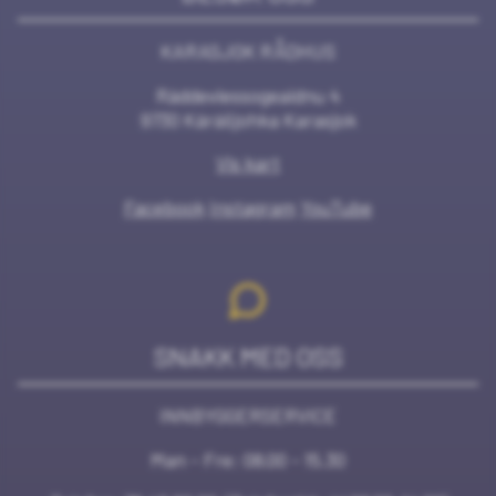
KARASJOK RÅDHUS
Ráddeviessogeaidnu 4
9730 Kárášjohka Karasjok
Vis kart
Facebook
Instagram
YouTube
SNAKK MED OSS
INNBYGGERSERVICE
Man - Fre: 08.00 - 15.30