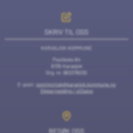
SKRIV TIL OSS
KARASJOK KOMMUNE
Postboks 84
9735 Karasjok
Org. nr. 963376030
E-post:
postmottak@karasjok.kommune.no
Sikkermelding / eDialog
BESØK OSS