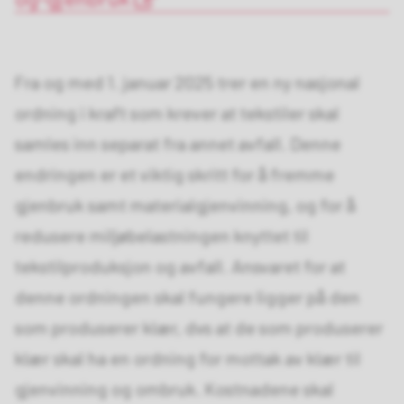
Fra og med 1. januar 2025 trer en ny nasjonal
ordning i kraft som krever at tekstiler skal
samles inn separat fra annet avfall. Denne
endringen er et viktig skritt for å fremme
gjenbruk samt materialgjenvinning, og for å
redusere miljøbelastningen knyttet til
tekstilproduksjon og avfall. Ansvaret for at
denne ordningen skal fungere ligger på den
som produserer klær, dvs at de som produserer
klær skal ha en ordning for mottak av klær til
gjenvinning og ombruk. Kostnadene skal