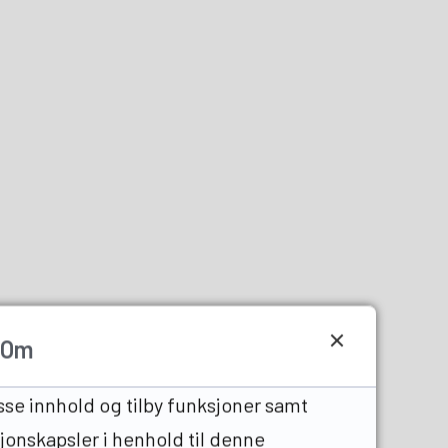
Om
sse innhold og tilby funksjoner samt
sjonskapsler i henhold til denne