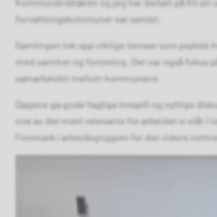
Kommundirektøren og jeg har deltatt på KS sin 
forvaltningskommuner var samlet.
Samlingen tok opp viktige temaer som psykisk 
med sannhet og forsoning. Det var også fokus på
samarbeidet mellom kommunene.
Dagene ga gode faglige innspill og nyttige dis
noe av det mest relevante for arbeidet vi står i l
Finnmark i arbeidsgruppen for det videre nettv