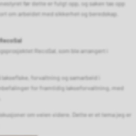
styret før dette er fulgt opp, og saken tas opp
kort om arbeidet med sikkerhet og beredskap.
 RecoSal
gsprosjektet RecoSal, som ble arrangert i
 laksefiske, forvaltning og samarbeid i
nbefalinger for framtidig lakseforvaltning, med
.
skusjoner om veien videre. Dette er et tema jeg er