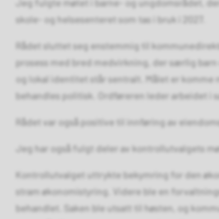
Jeg fulgte møtet i barne- og ungdomsrådet, der
skole- og helsesenteret som tas i bruk i 2027.
Rådet sluttet seg enstemmig til kommunedirektø
prosess med bred medvirkning, der særlig barn o
og lokal identitet står sentralt. Målet er komme
behandles politisk. Ordføreren leder arbeidet i
Rådet var også positive til innføring av eiendom
Jeg har også fulgt deler av kontrollutvalgets mø
Kontrollutvalget uttrykte bekymring for den øk
stram økonomistyring. Videre ble en forvaltni
behandlet. Saken ble utsatt til høsten, og komm