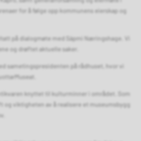
e arenaer for å følge opp kommunens eierskap og
tatt på dialogmøte med Sápmi Næringshage. Vi
ne og drøftet aktuelle saker.
ed sametingspresidenten på rådhuset, hvor vi
DuottarMuseat.
tikvaren knyttet til kulturminner i området. Som
ift og viktigheten av å realisere et museumsbygg
v.