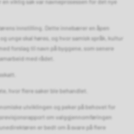
 en viktig sak var navneprosessen for det nye
rens innstilling. Dette innebærer en åpen
g unge skal høres, og hvor samisk språk, kultur
 med forslag til navn på byggene, som senere
 samarbeid med rådet.
sskatt.
te, hvor flere saker ble behandlet.
onomiske utviklingen og peker på behovet for
ngsrevisjonsrapport om valggjennomføringen
unedirektøren er bedt om å svare på flere