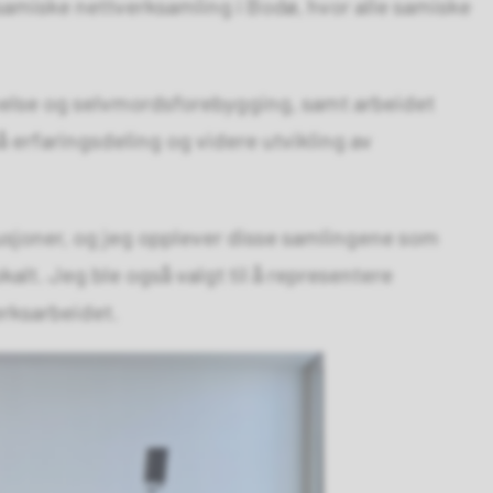
samiske nettverksamling i Bodø, hvor alle samiske
helse og selvmordsforebygging, samt arbeidet
 erfaringsdeling og videre utvikling av
kusjoner, og jeg opplever disse samlingene som
okalt. Jeg ble også valgt til å representere
erksarbeidet.