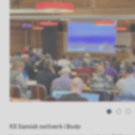
KS Samisk nettverk i Bodø