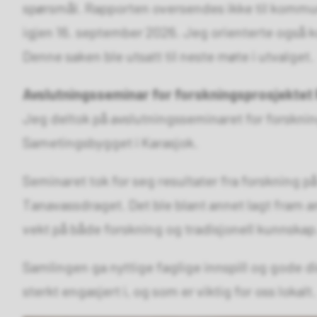
spørsmål. Rapporten oversendes ikke til kommune
igjen 16. september 2026. Jeg orienterte også 
Denne saken ble utsatt til neste møte i utvalget.
Avslutningsseminar for forskningsprosjektet
Jeg deltok på avslutningsseminaret for forsknin
Sametingsbygget i Karasjok.
Seminaret tok for seg resultater fra forskning på
Tanavassdraget. Det ble blant annet lagt fram a
vekt på både forskning og tradisjonell kunnskap
Samlingen ga nyttige faglige innspill og gode di
sterkt engasjert i, og som er viktig for oss lokalt.