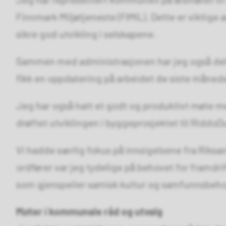
Finnmark Miljøtjeneste (FIMIL). Dette er viktig
sikre god utvikling i selskapene.
Sammen med administrasjonen har jeg også del
fikk en oppdatering på arbeidet de siste månede
Jeg har også hatt et godt og produktivt møte m
drøftet utviklingen i byggeprosjektet til Riddo
Vi hadde særlig fokus på innsigelsene fra Riksan
ordfører var jeg tydelige på behovet for framdr
som gjenspeiler samisk kultur og samfunnsbeho
Møter i kommunale råd og utvalg