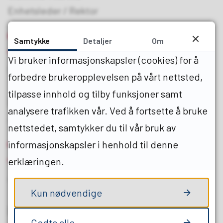
Enhetsleder / Rektor
til
Send e-post
Samtykke
Detaljer
Om
Telefon
Camilla
92 01 42 11
Vi bruker informasjonskapsler (cookies) for å
Hætta
Enhetsleder / Rektor
forbedre brukeropplevelsen på vårt nettsted,
tilpasse innhold og tilby funksjoner samt
Ina Marie K. Maurstad
analysere trafikken vår. Ved å fortsette å bruke
Avdelingsleder
nettstedet, samtykker du til vår bruk av
til
Send e-post
informasjonskapsler i henhold til denne
Telefon
Ina
48 50 61 01
erklæringen.
Marie
Avdelingsleder
Kun nødvendige
K.
Berit Dagny Johnsen
Maurstad
Godta alle