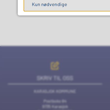
Kun nødvendige
SKRIV TIL OSS
KARASJOK KOMMUNE
Postboks 84
9735 Karasjok