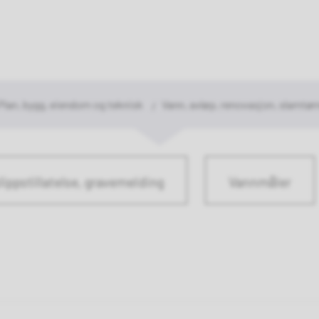
rasjok
mmune
Plan, bygg, eiendom og teknisk
Vann, avløp, renovasjon, slamtøm
lippstillatelse, gravemelding
Vannmåler