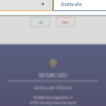
Godta alle
FANT DU DET DU LETTE ETTER?
Ja
Nei
BESØK OSS
KARASJOK RÅDHUS
Ráddeviessogeaidnu 4
9730 Kárášjohka Karasjok