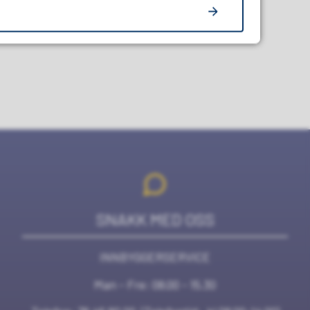
SNAKK MED OSS
INNBYGGERSERVICE
Man - Fre: 08.00 - 15.30