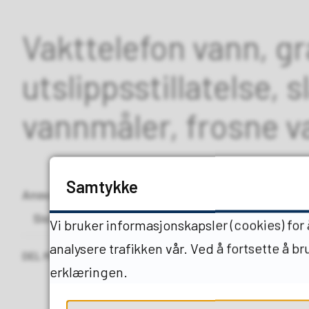
Vakttelefon vann, g
utslippsstillatelse,
vannmåler, frosne va
Samtykke
Ansvarlig
Sanja Kubat
Sist endret
23.06.2026 12.15
Vi bruker informasjonskapsler (cookies) for
analysere trafikken vår. Ved å fortsette å b
DEL MED ANDRE
erklæringen.