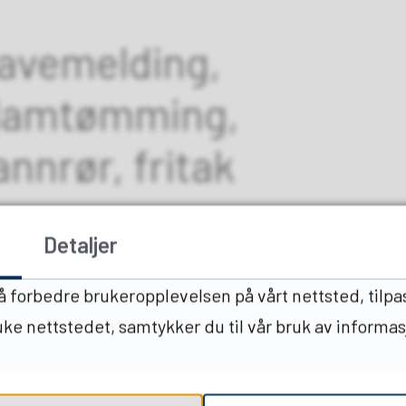
ravemelding,
 slamtømming,
nnrør, fritak
Detaljer
 å forbedre brukeropplevelsen på vårt nettsted, tilpa
ruke nettstedet, samtykker du til vår bruk av informa
Del på Facebook
Del på Twitter
Del på Link
Tips 