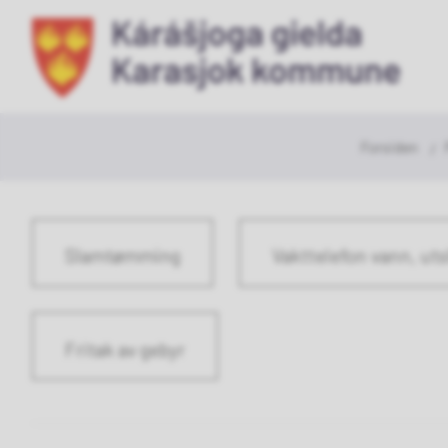
Ka
ko
Du
Forsiden
er
her:
Slamtømming
Vakttelefon vann, uts
Fritak av gebyr