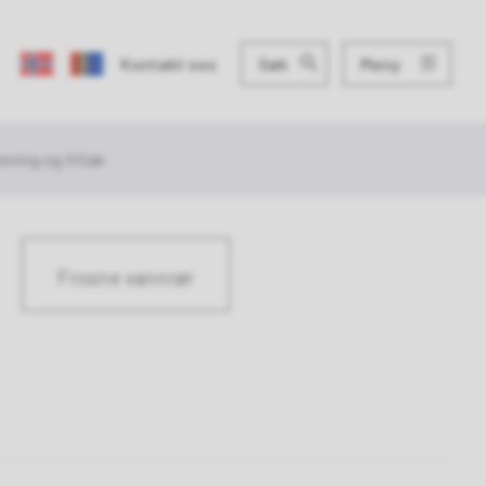
Meny
Kontakt oss
Søk
ming og fritak
Frosne vannrør