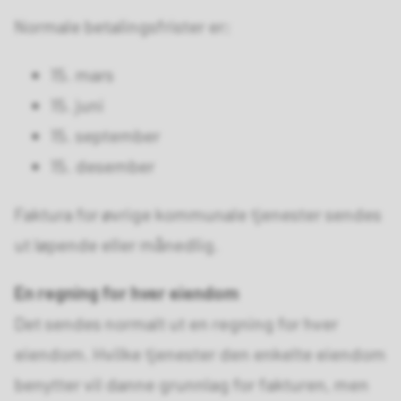
Normale betalingsfrister er;
15. mars
15. juni
15. september
15. desember
Faktura for øvrige kommunale tjenester sendes
ut løpende eller månedlig.
En regning for hver eiendom
Det sendes normalt ut en regning for hver
eiendom. Hvilke tjenester den enkelte eiendom
benytter vil danne grunnlag for fakturen, men