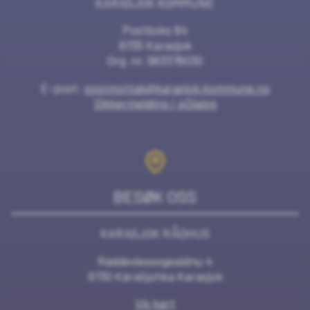
KARASJOK KOMMUNE
Postboks 84
9735 Karasjok
Org. nr. 963376030
E-post:
postmottak@karasjok.kommune.no
Sikkermelding / eDialog
BESØK OSS
KARASJOK RÅDHUS
Ráddeviessogeaidnu 4
9730 Kárášjohka Karasjok
Vis kart