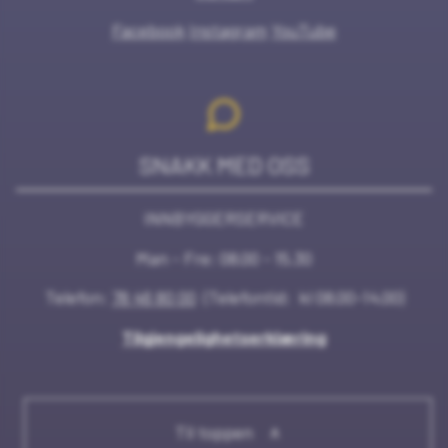
Facebook
Instagram
YouTube
SNAKK MED OSS
INNBYGGERSERVICE
Man - Fre: 08.00 - 15.30
Telefon:
78 46 80 00
(Telefontid: kl 08.00-14.00)
Tilgjengelighetserklæring
Til toppen