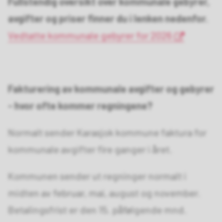
Fullstendig oversikt over kommunale gebyrer,
avgifter og priser finner du i lenken nedenfor.
Vedtatte kommunale gebyrer for 2026
Fakturering av kommunale avgifter og gebyrer
- hvor ofte kommer regningene?
Normalt sender Karasjok kommune faktura for
kommunale avgifter fire ganger i året.
Kommunen sender ut regninger normalt i
midten av februar, mai, august og november.
Betalingsfrist er den 15. påfølgende mnd.