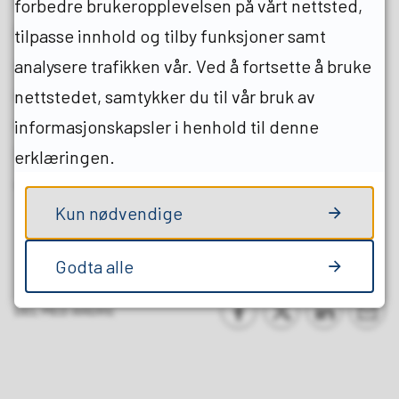
som er oppført som eier i matrikkelen.
forbedre brukeropplevelsen på vårt nettsted,
Regningen sendes til eiers folkeregistrerte
tilpasse innhold og tilby funksjoner samt
adresse. Hvis regningen skal sendes til en
analysere trafikken vår. Ved å fortsette å bruke
annen adresse enn folkeregistrert adresse, må
nettstedet, samtykker du til vår bruk av
adresseopplysninger endres i folkeregisteret.
informasjonskapsler i henhold til denne
Informasjon om hvordan du går frem finnes
erklæringen.
under
hjemmesidene til skatteetaten
.
Kun nødvendige
Sist endret
13.01.2026 15.18
Godta alle
DEL MED ANDRE
Del på Facebook
Del på Twitter
Del på Link
Tips e