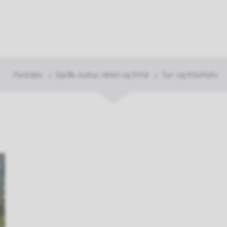
rasjok
mmune
Du
Forsiden
Språk, kultur, idrett og fritid
Tur- og friluftsliv
er
her: