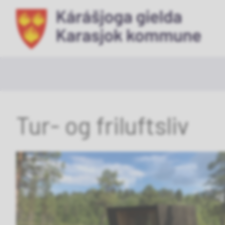
Ka
ko
Tur- og friluftsliv