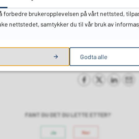
 å forbedre brukeropplevelsen på vårt nettsted, tilpa
ruke nettstedet, samtykker du til vår bruk av informa
Godta alle
Del på Facebook
Del på Twitter
Del på Link
Tips 
FANT DU DET DU LETTE ETTER?
Ja
Nei