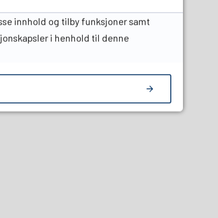
sse innhold og tilby funksjoner samt
sjonskapsler i henhold til denne
edIn
en venn