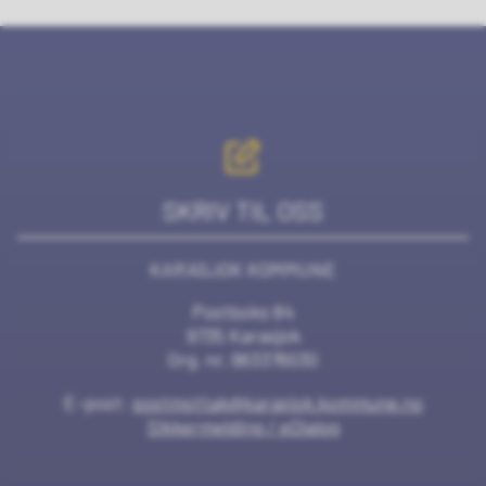
SKRIV TIL OSS
KARASJOK KOMMUNE
Postboks 84
9735 Karasjok
Org. nr. 963376030
E-post:
postmottak@karasjok.kommune.no
Sikkermelding / eDialog