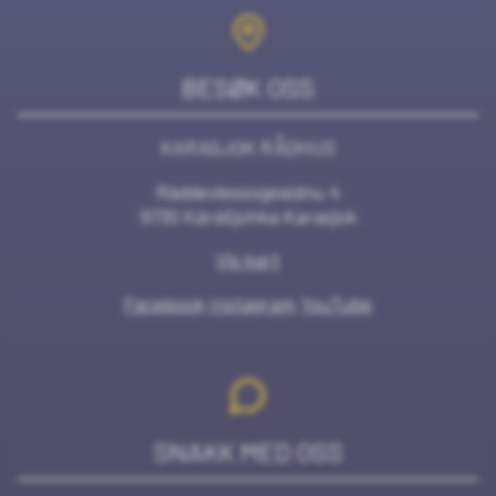
BESØK OSS
KARASJOK RÅDHUS
Ráddeviessogeaidnu 4
9730 Kárášjohka Karasjok
Vis kart
Facebook
Instagram
YouTube
SNAKK MED OSS