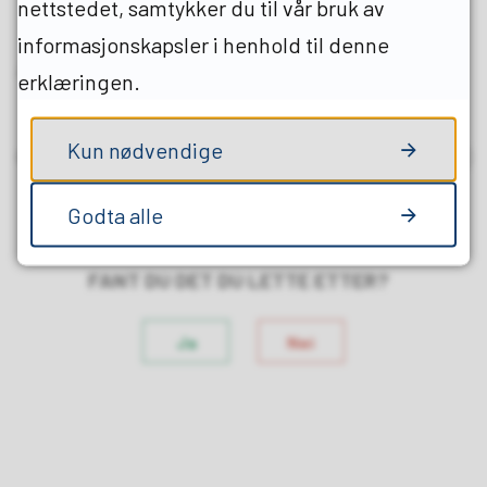
nettstedet, samtykker du til vår bruk av
informasjonskapsler i henhold til denne
Artikkelliste
erklæringen.
Kun nødvendige
DEL MED ANDRE
Del på Facebook
Del på Twitter
Del på Link
Tips e
Godta alle
FANT DU DET DU LETTE ETTER?
Ja
Nei