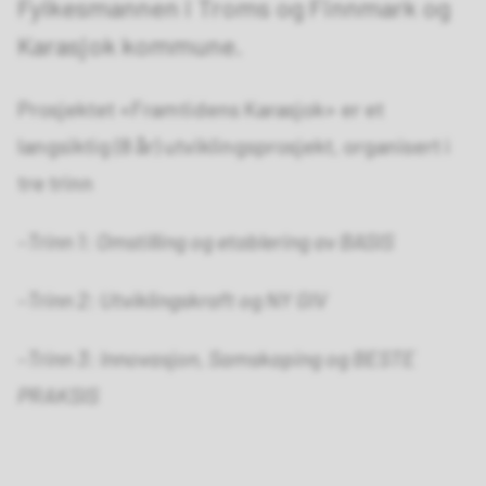
Fylkesmannen i Troms og Finnmark og
Karasjok kommune.
Prosjektet «Framtidens Karasjok» er et
langsiktig (8 år) utviklingsprosjekt, organisert i
tre trinn
–Trinn 1: Omstilling og etablering av BASIS
–Trinn 2: Utviklingskraft og NY GIV
–Trinn 3: Innovasjon, Samskaping og BESTE
PRAKSIS