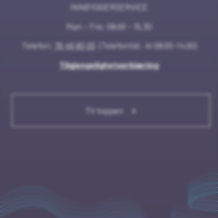
INNBYGGERSERVICE
Man - Fre: 08.00 - 15.30
Telefon:
78 46 80 00
(Telefontid: kl 08.00-14.00)
Tilgjengelighetserklæring
Til toppen