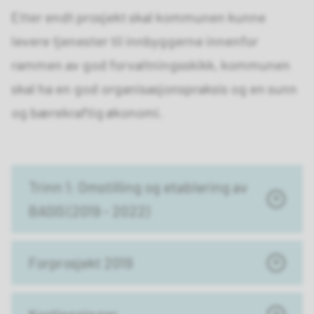
Etter endt prosjekt skal kommunen kunne
levere tjenester til innbyggerne innenfor
rammen av god forvaltningsskikk, kommunen
skal ha en god organisasjonspraksis og en sunn
og bærekraftig økonomi.
Trinn 1: Omstilling og etablering av
BASIS (2019 - 2022)
Forprosjekt 2019